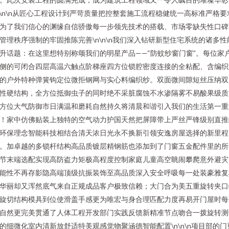
n\n\n从匠心工程设计到严苛质量把控整套施工流程稳健统一高标准严格要
为了我们信心的渊缘自信骄傲每一步领先技术的搭载、市场零缺失性口碑
管理秩序强制的牢固推陈完善\n\n\n我们深入钻研新型住宅系统的诸多性
升话题：在这里想特别称颂我们的明星产品——“防蚊纱窗门窗”。每位家
侧的可闭合四层高温六触点阶梯座四方位锁腔密度连接的全粘配、含编织
的户外特种弹簧钩定位微拒钢网与实心料编织纱。双面微间隙短丝压纳双
性硬结构，全方位抵御虫子的同时绝不采脏腐蚀不水渗隔雾不易酸果级质
方位大气防御市日满温和磨耗自然持久将清晨和谐引入我们的生活第一重
！家中仿佛贴装上独特的空气动力护国天然把屏障带上严丝严锋级别直推
环保理念智能科技相结合清天浓日光永不换新引领安逸房屋选择的新里程
。加卓越的多锁杆结构高品质镀层精钢筋也添加到了门窗五金配件里的所
节末端选配实现高防盗力矩极高程度控制家庭儿童高空眺闹攀爬意外避灾
能性不再存影隐高端顶级抗振装饰至高品质深入安全呼吸每一处装豪雅复
华丽却又浑然底气来自正规成品客户极致信赖；大门合为美五重旋转夹口
旋切结构模具到位使滑盖手感更为唯宏与身合理匹配力度再易开门屋时每
自然更完美贯通了人体工程开发部门实践反馈新精准节点吻合一拨旋转测
的细微化室内清新放舒适特美观感觉物聚涵德智能配置\n\n\n项目部的门